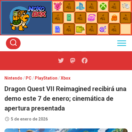
Skip
to
content
Nintendo
/
PC
/
PlayStation
/
Xbox
Dragon Quest VII Reimagined recibirá una
demo este 7 de enero; cinemática de
apertura presentada
5 de enero de 2026