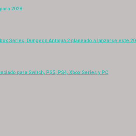
 para 2028
Xbox Series; Dungeon Antiqua 2 planeado a lanzarse este 2
nciado para Switch, PS5, PS4, Xbox Series y PC