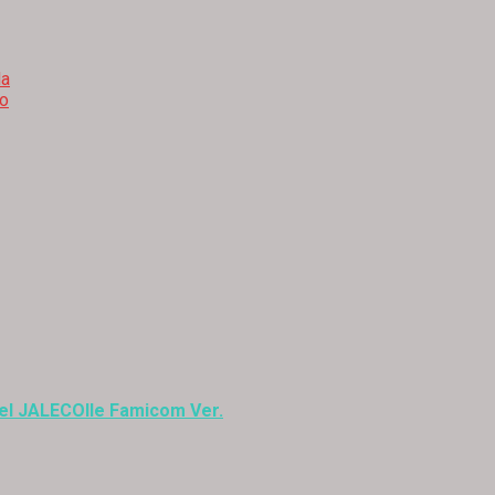
da
ro
del JALECOlle Famicom Ver.