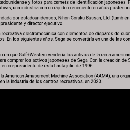
tadounidense y fotos para carnets de identificación japoneses. 
ivas, una industria con un rápido crecimiento en años posterior
undada por estadounidenses, Nihon Goraku Bussan, Ltd. (tambié
residente y director ejecutivo.
a recreativa electromecánica con elementos de disparos de subma
s. En los siguientes años, Sega se convertiría en una de las co
o en que Gulf+Western vendería los activos de la rama america
ara comprar los activos japoneses de Sega. Con la creación de 
 en co-presidente de esta hasta julio de 1996.
 la American Amusement Machine Association (AAMA), una organi
en la industria de los centros recreativos, en 2023.