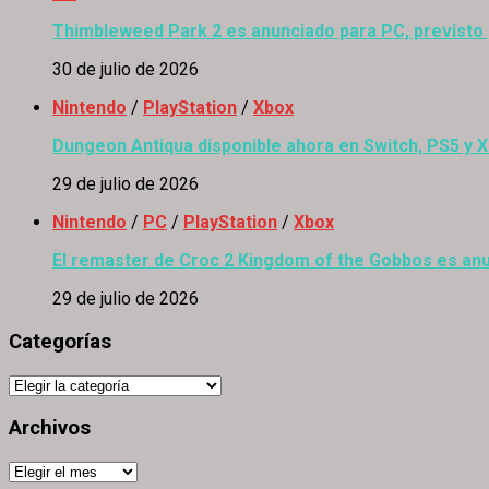
Thimbleweed Park 2 es anunciado para PC, previsto
30 de julio de 2026
Nintendo
/
PlayStation
/
Xbox
Dungeon Antiqua disponible ahora en Switch, PS5 y 
29 de julio de 2026
Nintendo
/
PC
/
PlayStation
/
Xbox
El remaster de Croc 2 Kingdom of the Gobbos es anu
29 de julio de 2026
Categorías
Categorías
Archivos
Archivos