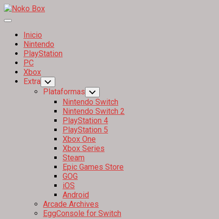
Skip
to
Expand
content
Menu
Inicio
Nintendo
PlayStation
PC
Xbox
Extra
Toggle
Child
Plataformas
Toggle
Menu
Child
Nintendo Switch
Menu
Nintendo Switch 2
PlayStation 4
PlayStation 5
Xbox One
Xbox Series
Steam
Epic Games Store
GOG
iOS
Android
Arcade Archives
EggConsole for Switch