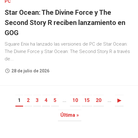
PC
Star Ocean: The Divine Force y The
Second Story R reciben lanzamiento en
GOG
Square Enix ha lanzado las versiones de PC de Star Ocean:
The Divine Force y Star Ocean: The Second Story R a través
de...
28 de julio de 2026
1
2
3
4
5
...
10
15
20
...
▶
Última »