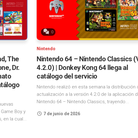
4
Nintendo
Classics
PlayStation
5
Nintendo
0
Switch
Xbox
Online
One
Nintendo
Nintendo
Xbox
nd, The
Nintendo 64 – Nintendo Classics (
Switch
Series
Online
ne, Dr.
4.2.0) | Donkey Kong 64 llega al
+
Steam
mato
catálogo del servicio
Expansion
atálogo
Pack
Epic
Nintendo realizó en esta semana la distribución 
Games
actualización a la versión 4.2.0 de la aplicación 
Store
Nintendo 64 – Nintendo Classics, trayendo...
 nuevas
e Game Boy y
GOG
7 de junio de 2026
en la cual...
iOS
Android