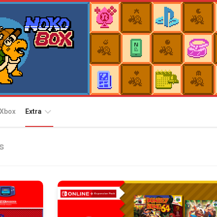
Xbox
Extra
Plataformas
s
Nintendo
Switch
Arcade
Archives
Nintendo
Switch
EggConsole
2
for
Switch
PlayStation