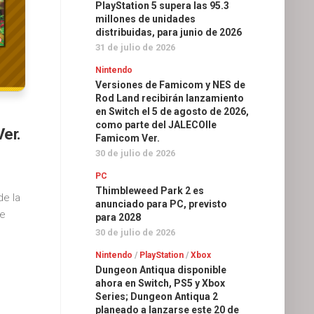
PlayStation 5 supera las 95.3
millones de unidades
distribuidas, para junio de 2026
31 de julio de 2026
Nintendo
Versiones de Famicom y NES de
Rod Land recibirán lanzamiento
en Switch el 5 de agosto de 2026,
como parte del JALECOlle
Ver.
Famicom Ver.
30 de julio de 2026
PC
Thimbleweed Park 2 es
de la
anunciado para PC, previsto
de
para 2028
30 de julio de 2026
Nintendo
/
PlayStation
/
Xbox
Dungeon Antiqua disponible
ahora en Switch, PS5 y Xbox
Series; Dungeon Antiqua 2
planeado a lanzarse este 20 de