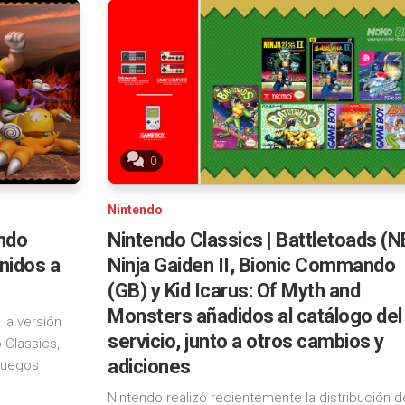
0
Nintendo
ndo
Nintendo Classics | Battletoads (N
enidos a
Ninja Gaiden II, Bionic Commando
(GB) y Kid Icarus: Of Myth and
Monsters añadidos al catálogo del
 la versión
servicio, junto a otros cambios y
 Classics,
adiciones
 juegos
Nintendo realizó recientemente la distribución d