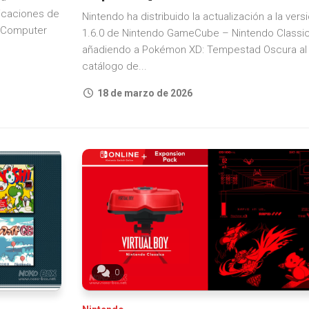
plicaciones de
Nintendo ha distribuido la actualización a la vers
y Computer
1.6.0 de Nintendo GameCube – Nintendo Classic
añadiendo a Pokémon XD: Tempestad Oscura al
catálogo de...
18 de marzo de 2026
0