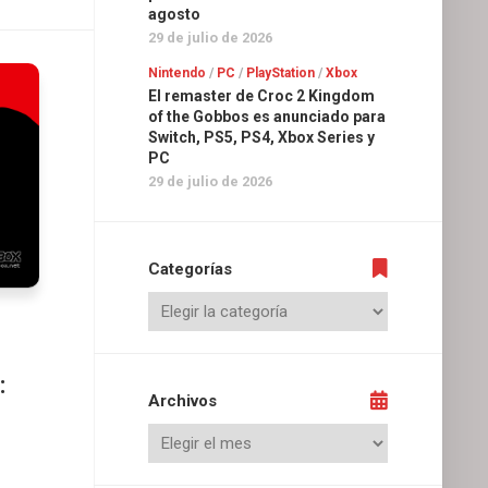
agosto
29 de julio de 2026
Nintendo
/
PC
/
PlayStation
/
Xbox
El remaster de Croc 2 Kingdom
of the Gobbos es anunciado para
Switch, PS5, PS4, Xbox Series y
PC
29 de julio de 2026
Categorías
:
Archivos