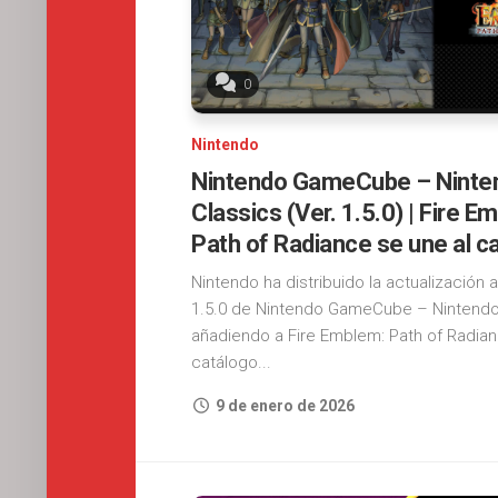
0
Nintendo
Nintendo GameCube – Ninte
Classics (Ver. 1.5.0) | Fire E
Path of Radiance se une al c
Nintendo ha distribuido la actualización a
1.5.0 de Nintendo GameCube – Nintendo
añadiendo a Fire Emblem: Path of Radian
catálogo...
9 de enero de 2026