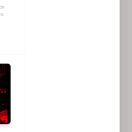
ión
s,