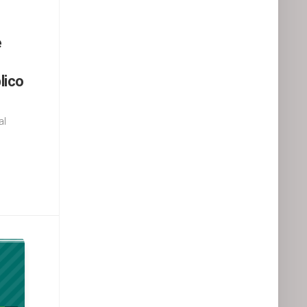
e
lico
al