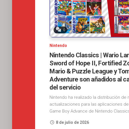
0
Nintendo
Nintendo Classics | Wario La
Sword of Hope II, Fortified Zo
Mario & Puzzle League y To
Adventure son añadidos al c
del servicio
Nintendo ha realizado la distribución de
actualizaciones para las aplicaciones d
Game Boy Advance de Nintendo Classics, 
8 de julio de 2026