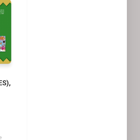
ES),
e