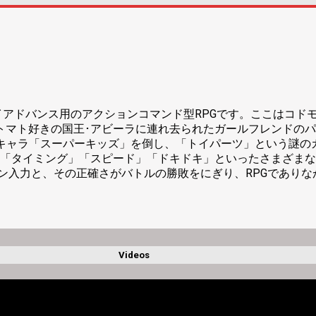
ーイアドバンス用のアクションコマンド型RPGです。ここはコド
トマト好きの国王･アビーラに連れ去られたガールフレンドの
キャラ「スーパーキッズ」を倒し、「トイパーツ」という謎の
「タイミング」「スピード」「ドキドキ」といったさまざまな
タン入力と、その正確さがバトルの勝敗をにぎり、RPGであり
Videos