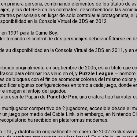
o en primera persona, combinando elementos de los títulos de a
najes, y los del RPG en los combates, describiéndose las accion
ta tres personajes en lugar de solo controlar al protagonista, el 
isponibilidad en la Consola Virtual de 3DS en 2012.
e en 1991 para la Game Boy.
ador tomando el control de dos personajes deberá infiltrarse en 
de su disponibilidad en la Consola Virtual de 3DS en 2011, y en e
tribuido originalmente en septiembre de 2005, es un título que
rasco para eliminar los virus en el, y
Puzzle League
— nombre l
 de bloques con el fin de acomodar colores del mismo color y di
odificar algunas configuraciones en torno a cada juego, donde 
 e imagen al antojo del jugador.
ará presente Pupuri de
Panel de Pon
, una criatura tipo hámster
multijugador competitivo de 2 jugadores, accesible desde el me
un juego por medio del Cable Link; sin embargo, en Nintendo Cl
 recopilatorio ha recibido en plataformas modernas.
 Ltd., y distribuido originalmente en enero de 2002 exclusivam