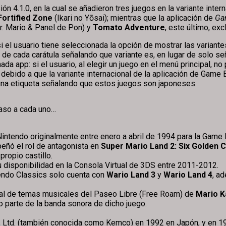
ión 4.1.0, en la cual se añadieron tres juegos en la variante intern
Fortified Zone
(Ikari no Yōsai); mientras que la aplicación de
Ga
r. Mario & Panel de Pon) y
Tomato Adventure
, este último, exc
si el usuario tiene seleccionada la opción de mostrar las varian
 de cada carátula señalando que variante es, en lugar de solo se
a app: si el usuario, al elegir un juego en el menú principal, n
y debido a que la variante internacional de la aplicación de Ga
una etiqueta señalando que estos juegos son japoneses.
paso a cada uno…
Nintendo originalmente entre enero a abril de 1994 para la Game
eñó el rol de antagonista en
Super Mario Land 2: Six Golden 
propio castillo.
 disponibilidad en la Consola Virtual de 3DS entre 2011-2012.
tendo Classics solo cuenta con
Wario Land 3
y
Wario Land 4
, a
al de temas musicales del Paseo Libre (Free Roam) de
Mario K
parte de la banda sonora de dicho juego.
., Ltd. (también conocida como Kemco) en 1992 en Japón, y en 1