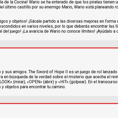
a de la Cocina! Wario se ha enterado de que los piratas tienen 
el último castillo por su enemigo Mario, Wario está planeando r
migos y objetos! ¡Sácale partido a las diversas mejoras en form
condidos en varios niveles, por lo que deberás encontrar las ll
al del juego! ¡La avaricia de Wario no conoce límites! ¡Ayúdalo a
o y sus amigos. The Sword of Hope II es un juego de rol lanzad
ura en búsqueda de la verdad sobre el misterio que acecha el rei
» (mirar), «OPEN» (abrir) y «HIT» (golpear). En el transcurso 
 y objetos para encontrar tu camino.