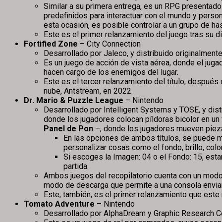
Similar a su primera entrega, es un RPG presentad
predefinidos para interactuar con el mundo y perso
esta ocasión, es posible controlar a un grupo de has
Este es el primer relanzamiento del juego tras su d
Fortified Zone
– City Connection
Desarrollado por Jaleco, y distribuido originalment
Es un juego de acción de vista aérea, donde el jug
hacen cargo de los enemigos del lugar.
Este es el tercer relanzamiento del título, después 
nube, Antstream, en 2022.
Dr. Mario & Puzzle League
– Nintendo
Desarrollado por Intelligent Systems y TOSE, y dis
donde los jugadores colocan píldoras bicolor en un f
Panel de Pon
–, donde los jugadores mueven piezas
En las opciones de ambos títulos, se puede m
personalizar cosas como el fondo, brillo, color
Si escoges la Imagen: 04 o el Fondo: 15, est
partida.
Ambos juegos del recopilatorio cuenta con un modo 
modo de descarga que permite a una consola enviar 
Este, también, es el primer relanzamiento que este
Tomato Adventure
– Nintendo
Desarrollado por AlphaDream y Graphic Research Co.