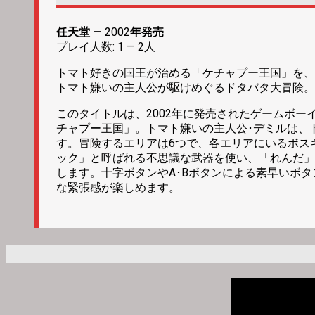
任天堂 —
2002
年発売
プレイ人数: 1 — 2人
トマト好きの国王が治める「ケチャプー王国」を、
トマト嫌いの主人公が駆けめぐるドタバタ大冒険。
このタイトルは、2002年に発売されたゲームボ
チャプー王国」。トマト嫌いの主人公･デミルは、
す。冒険するエリアは6つで、各エリアにいるボス
ック」と呼ばれる不思議な武器を使い、「れんだ」
します。十字ボタンやA･Bボタンによる素早いボ
な緊張感が楽しめます。