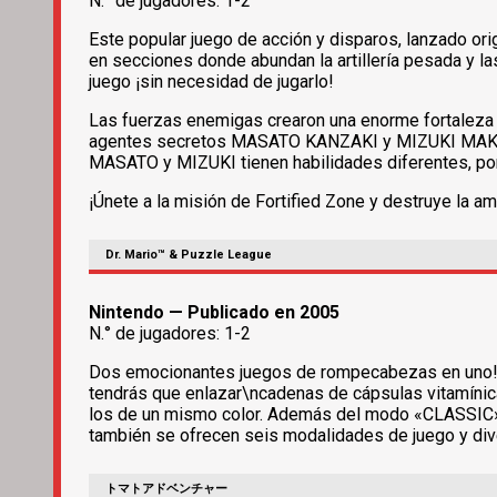
N.° de jugadores: 1-2
Este popular juego de acción y disparos, lanzado ori
en secciones donde abundan la artillería pesada y 
juego ¡sin necesidad de jugarlo!
Las fuerzas enemigas crearon una enorme fortaleza e
agentes secretos MASATO KANZAKI y MIZUKI MAKIMURA 
MASATO y MIZUKI tienen habilidades diferentes, por
¡Únete a la misión de Fortified Zone y destruye la a
Dr. Mario™ & Puzzle League
Nintendo — Publicado en 2005
N.° de jugadores: 1-2
Dos emocionantes juegos de rompecabezas en uno! At
tendrás que enlazar\ncadenas de cápsulas vitamíni
los de un mismo color. Además del modo «CLASSIC», 
también se ofrecen seis modalidades de juego y dive
トマトアドベンチャー