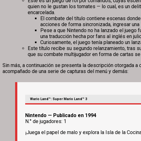
Este es un juego de rol por comandos, cuyas escenas 
quien no le gustan los tomates — lo cual, es un deli
encarcelada.
El combate del título contiene escenas donde 
acciones de forma sincronizada, ingresar una 
Pese a que Nintendo no ha lanzado el juego fu
una traducción hecha por fans al inglés en juli
Curiosamente, el juego tenía planeado un lan
Este título recibe su segundo relanzamiento, tras s
que su combate multijugador en forma de cartas se
Sin más, a continuación se presenta la descripción otorgada a 
acompañado de una serie de capturas del menú y demás:
Wario Land™: Super Mario Land™ 3
Nintendo — Publicado en 1994
N.° de jugadores: 1
¡Juega el papel de malo y explora la Isla de la Cocin