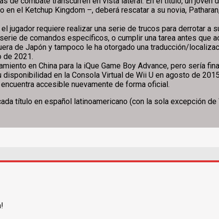
de combate transcurren en vista lateral. En el título, un joven d
to en el Ketchup Kingdom –, deberá rescatar a su novia, Patharan
el jugador requiere realizar una serie de trucos para derrotar a
serie de comandos específicos, o cumplir una tarea antes que ac
era de Japón y tampoco le ha otorgado una traducción/localizaci
o de 2021.
zamiento en China para la iQue Game Boy Advance, pero sería fin
u disponibilidad en la Consola Virtual de Wii U en agosto de 201
 encuentra accesible nuevamente de forma oficial.
cada título en español latinoamericano (con la sola excepción de
a!