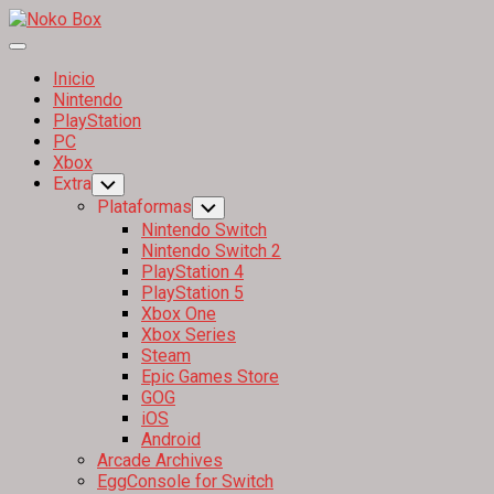
Skip
to
Expand
content
Menu
Inicio
Current
Nintendo
Page
PlayStation
Parent
PC
Xbox
Extra
Toggle
Child
Plataformas
Toggle
Menu
Child
Nintendo Switch
Menu
Nintendo Switch 2
PlayStation 4
PlayStation 5
Xbox One
Xbox Series
Steam
Epic Games Store
GOG
iOS
Android
Arcade Archives
EggConsole for Switch