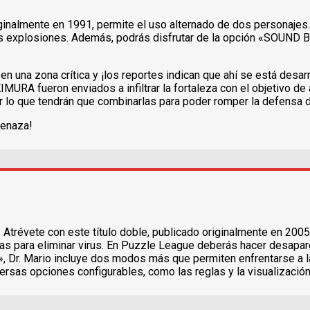
ginalmente en 1991, permite el uso alternado de dos personajes.
las explosiones. Además, podrás disfrutar de la opción «SOUND 
n una zona crítica y ¡los reportes indican que ahí se está desa
fueron enviados a infiltrar la fortaleza con el objetivo de ad
 lo que tendrán que combinarlas para poder romper la defensa 
menaza!
révete con este título doble, publicado originalmente en 200
cas para eliminar virus. En Puzzle League deberás hacer desa
Dr. Mario incluye dos modos más que permiten enfrentarse a la
rsas opciones configurables, como las reglas y la visualización