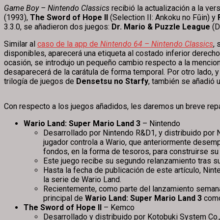
Game Boy – Nintendo Classics
recibió la actualización a la vers
(1993),
The Sword of Hope II
(Selection II: Ankoku no Fūin) y
3.3.0, se añadieron dos juegos:
Dr. Mario & Puzzle League
(D
Similar al
caso de la app de
Nintendo 64 – Nintendo Classics
, 
disponibles, aparecerá una etiqueta al costado inferior derecho
ocasión, se introdujo un pequeño cambio respecto a la mencionad
desaparecerá de la carátula de forma temporal. Por otro lado, 
trilogía de juegos de
Densetsu no Starfy
, también se añadió 
Con respecto a los juegos añadidos, les daremos un breve re
Wario Land: Super Mario Land 3
– Nintendo
Desarrollado por Nintendo R&D1, y distribuido por 
jugador controla a Wario, que anteriormente desemp
fondos, en la forma de tesoros, para construirse su 
Este juego recibe su segundo relanzamiento tras su
Hasta la fecha de publicación de este artículo, Nin
la serie de Wario Land.
Recientemente, como parte del lanzamiento seman
principal de
Wario Land: Super Mario Land 3
como 
The Sword of Hope II
– Kemco
Desarrollado y distribuido por Kotobuki System Co