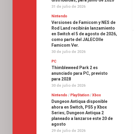
distribuidas, para junio de 2026
31 de julio de 2026
Nintendo
Versiones de Famicom y NES de
Rod Land recibirán lanzamiento
en Switch el 5 de agosto de 2026,
como parte del JALECOlle
Famicom Ver.
30 de julio de 2026
PC
Thimbleweed Park 2 es
anunciado para PC, previsto
para 2028
30 de julio de 2026
Nintendo
/
PlayStation
/
Xbox
Dungeon Antiqua disponible
ahora en Switch, PS5 y Xbox
Series; Dungeon Antiqua 2
planeado a lanzarse este 20 de
agosto
29 de julio de 2026