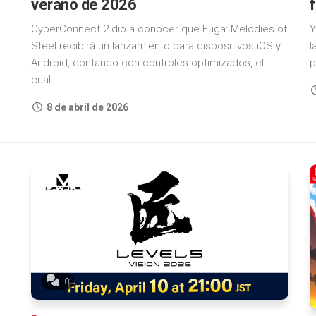
verano de 2026
CyberConnect 2 dio a conocer que Fuga: Melodies of
Y
Steel recibirá un lanzamiento para dispositivos iOS y
l
Android, contando con controles optimizados, el
p
cual...
8 de abril de 2026
0