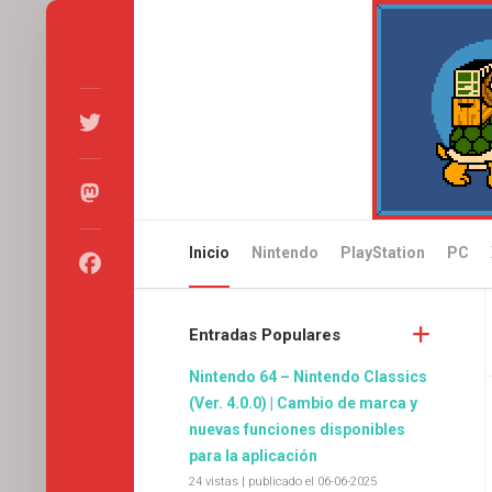
Skip
to
content
Inicio
Nintendo
PlayStation
PC
Entradas Populares
Nintendo 64 – Nintendo Classics
(Ver. 4.0.0) | Cambio de marca y
nuevas funciones disponibles
para la aplicación
24 vistas
|
publicado el 06-06-2025