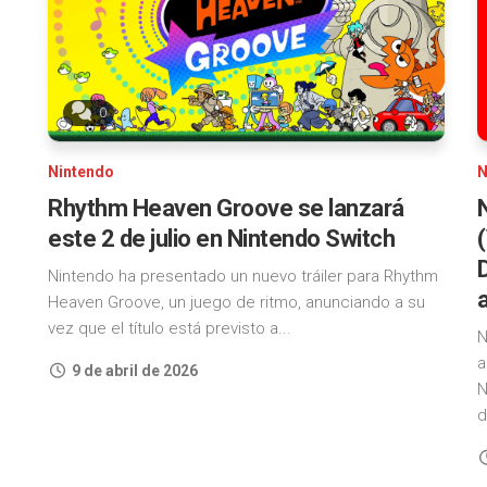
4
Nintendo
Classics
PlayStation
5
Nintendo
0
Switch
Xbox
Online
One
Nintendo
N
Nintendo
Xbox
Rhythm Heaven Groove se lanzará
Switch
Series
Online
este 2 de julio en Nintendo Switch
+
Steam
Expansion
Nintendo ha presentado un nuevo tráiler para Rhythm
Pack
Heaven Groove, un juego de ritmo, anunciando a su
Epic
Games
vez que el título está previsto a...
N
Store
a
9 de abril de 2026
N
GOG
d
iOS
Android