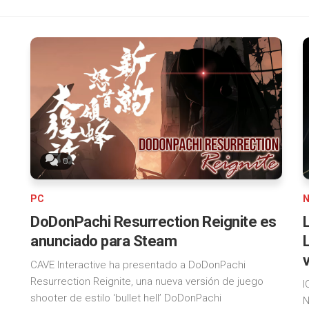
0
PC
N
DoDonPachi Resurrection Reignite es
anunciado para Steam
CAVE Interactive ha presentado a DoDonPachi
Resurrection Reignite, una nueva versión de juego
I
shooter de estilo ‘bullet hell’ DoDonPachi
N