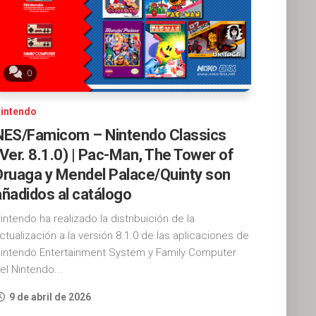
0
intendo
NES/Famicom – Nintendo Classics
(Ver. 8.1.0) | Pac-Man, The Tower of
Druaga y Mendel Palace/Quinty son
añadidos al catálogo
intendo ha realizado la distribuición de la
ctualización a la versión 8.1.0 de las aplicaciones de
intendo Entertainment System y Family Computer
el Nintendo...
9 de abril de 2026