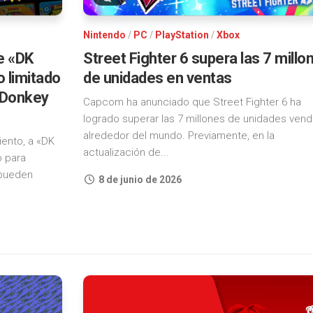
Nintendo
/
PC
/
PlayStation
/
Xbox
Street Fighter 6 supera las 7 millo
e «DK
de unidades en ventas
 limitado
e Donkey
Capcom ha anunciado que Street Fighter 6 ha
logrado superar las 7 millones de unidades vend
alrededor del mundo. Previamente, en la
iento, a «DK
actualización de...
o para
 pueden
8 de junio de 2026