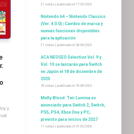
21 vistas
|
publicado el 17-05-2025
Nintendo 64 – Nintendo Classics
(Ver. 4.0.0) | Cambio de marca y
nuevas funciones disponibles
para la aplicación
21 vistas
|
publicado el 06-06-2025
e
ACA NEOGEO Selection Vol. 9 y
Vol. 10 se lanzarán para Switch
r.
en Japón el 18 de diciembre de
2025
go
18 vistas
|
publicado el 18-09-2025
Melty Blood: Twi-Lumina es
anunciado para Switch 2, Switch,
Boy y
PS5, PS4, Xbox One y PC;
al...
previsto para inicios de 2027
17 vistas
|
publicado el 01-05-2026