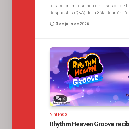
redacción en resumen de la sesión de P
Respuestas (Q&A) de la 86ta Reunión Gen
3 de julio de 2026
0
Nintendo
Rhythm Heaven Groove reci