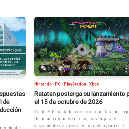
0
Nintendo
/
PC
/
PlayStation
/
Xbox
espuestas
Ratatan posterga su lanzamiento 
l de
el 15 de octubre de 2026
aducción
Ratata Arts ha dado a conocer que Ratatan, un j
de acción roguelike rítmico, postergará el
lanzamiento de su versión completa para el 15...
spondiente