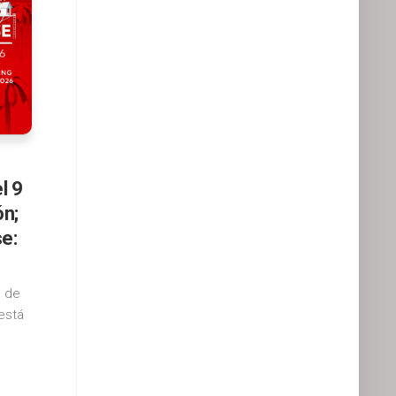
l 9
ón;
e:
n de
 está