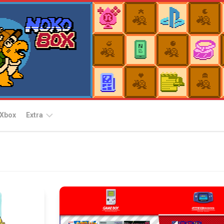
Xbox
Extra
Plataformas
Nintendo
Switch
Arcade
Archives
Nintendo
Switch
EggConsole
2
for
Switch
PlayStation