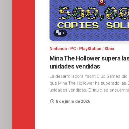
0
Nintendo
/
PC
/
PlayStation
/
Xbox
Mina The Hollower supera las
unidades vendidas
La desarrolladora Yacht Club Games dio
que Mina The Hollower ha superado las 5
unidades vendidas. El título se encuentra
8 de junio de 2026