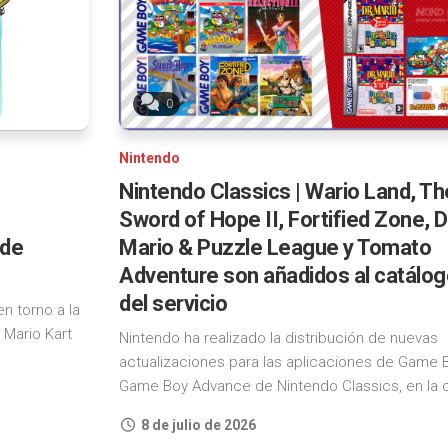
4
Nintendo
Classics
PlayStation
5
Nintendo
0
Switch
Xbox
Online
One
Nintendo
Nintendo
Xbox
Nintendo Classics | Wario Land, Th
Switch
Series
Online
Sword of Hope II, Fortified Zone, D
+
Steam
 de
Mario & Puzzle League y Tomato
Expansion
Adventure son añadidos al catálo
Pack
Epic
del servicio
Games
n torno a la
Store
a Mario Kart
Nintendo ha realizado la distribución de nuevas
actualizaciones para las aplicaciones de Game 
GOG
Game Boy Advance de Nintendo Classics, en la cu
iOS
8 de julio de 2026
Android