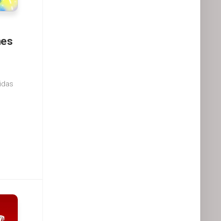
nes
idas