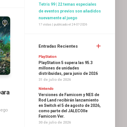
Tetris 99 | 22 temas especiales
de eventos previos son añadidos
nuevamente al juego
17 vistas
|
publicado el 24-07-2026
Entradas Recientes
PlayStation
PlayStation 5 supera las 95.3
millones de unidades
distribuidas, para junio de 2026
31 de julio de 2026
Nintendo
para
Versiones de Famicom y NES de
Rod Land recibirán lanzamiento
en Switch el 5 de agosto de 2026,
uego
como parte del JALECOlle
Famicom Ver.
30 de julio de 2026