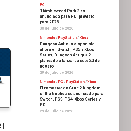
PC
Thimbleweed Park 2 es
anunciado para PC, previsto
para 2028
30 de julio de 2026
Nintendo
/
PlayStation
/
Xbox
Dungeon Antiqua disponible
ahora en Switch, PS5 y Xbox
Series; Dungeon Antiqua 2
planeado a lanzarse este 20 de
agosto
29 de julio de 2026
Nintendo
/
PC
/
PlayStation
/
Xbox
El remaster de Croc 2 Kingdom
of the Gobbos es anunciado para
Switch, PS5, PS4, Xbox Series y
PC
29 de julio de 2026
 |