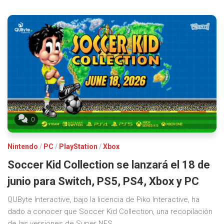
0
Nintendo
/
PC
/
PlayStation
/
Xbox
Soccer Kid Collection se lanzará el 18 de
junio para Switch, PS5, PS4, Xbox y PC
QUByte Interactive, bajo la licencia de Piko Interactive, ha
dado a conocer que Soccer Kid Collection, una recopilación
de las versiones de Super NES...