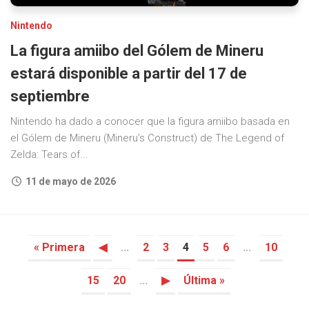
Nintendo
La figura amiibo del Gólem de Mineru
estará disponible a partir del 17 de
septiembre
Nintendo ha dado a conocer que la figura amiibo basada en
el Gólem de Mineru (Mineru’s Construct) de The Legend of
Zelda: Tears of...
11 de mayo de 2026
« Primera
◀
...
2
3
4
5
6
...
10
15
20
...
▶
Última »