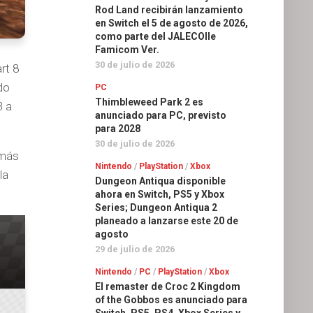
Rod Land recibirán lanzamiento
en Switch el 5 de agosto de 2026,
como parte del JALECOlle
Famicom Ver.
30 de julio de 2026
rt 8
do
PC
Thimbleweed Park 2 es
3 a
anunciado para PC, previsto
para 2028
30 de julio de 2026
emás
Nintendo
/
PlayStation
/
Xbox
la
Dungeon Antiqua disponible
ahora en Switch, PS5 y Xbox
Series; Dungeon Antiqua 2
planeado a lanzarse este 20 de
agosto
29 de julio de 2026
Nintendo
/
PC
/
PlayStation
/
Xbox
El remaster de Croc 2 Kingdom
of the Gobbos es anunciado para