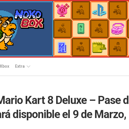
Xbox
Extra
Plataformas
Nintendo
Switch
Mario Kart 8 Deluxe – Pase 
Arcade
Archives
Nintendo
ará disponible el 9 de Marzo,
Switch
EggConsole
2
for
Switch
PlayStation