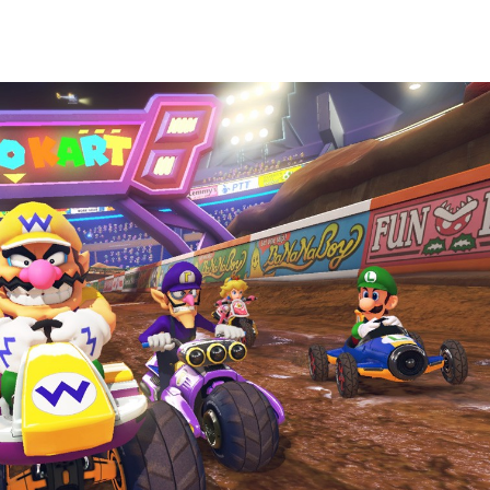
4
Nintendo
Classics
PlayStation
5
Nintendo
Switch
Xbox
Online
One
Nintendo
Xbox
Switch
Series
Online
+
Steam
Expansion
Pack
Epic
Games
Store
GOG
iOS
Android