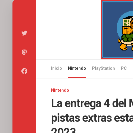
Skip
to
content
Inicio
Nintendo
PlayStation
PC
Nintendo
La entrega 4 del 
pistas extras est
2023