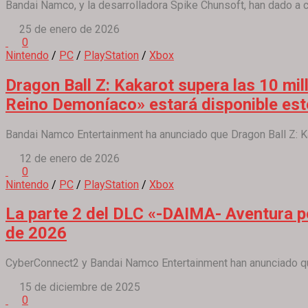
Bandai Namco, y la desarrolladora Spike Chunsoft, han dado a c
25 de enero de 2026
0
Nintendo
/
PC
/
PlayStation
/
Xbox
Dragon Ball Z: Kakarot supera las 10 mi
Reino Demoníaco» estará disponible est
Bandai Namco Entertainment ha anunciado que Dragon Ball Z: Kak
12 de enero de 2026
0
Nintendo
/
PC
/
PlayStation
/
Xbox
La parte 2 del DLC «-DAIMA- Aventura po
de 2026
CyberConnect2 y Bandai Namco Entertainment han anunciado qu
15 de diciembre de 2025
0