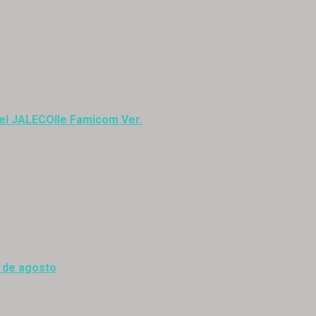
del JALECOlle Famicom Ver.
0 de agosto