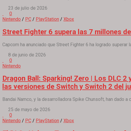
23 de julio de 2026
0
Nintendo
/
PC
/
PlayStation
/
Xbox
Street Fighter 6 supera las 7 millones d
Capcom ha anunciado que Street Fighter 6 ha logrado superar la
8 de junio de 2026
0
Nintendo
Dragon Ball: Sparking! Zero | Los DLC 2 
las versiones de Switch y Switch 2 del j
Bandai Namco, y la desarrolladora Spike Chunsoft, han dado a c
25 de mayo de 2026
0
Nintendo
/
PC
/
PlayStation
/
Xbox