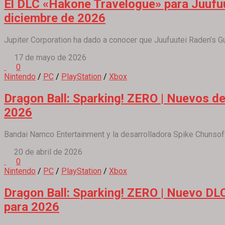
El DLC «Hakone Travelogue» para Juufuu
diciembre de 2026
Jupiter Corporation ha dado a conocer que Juufuutei Raden’s Gu
17 de mayo de 2026
0
Nintendo
/
PC
/
PlayStation
/
Xbox
Dragon Ball: Sparking! ZERO | Nuevos de
2026
Bandai Namco Entertainment y la desarrolladora Spike Chunsoft
20 de abril de 2026
0
Nintendo
/
PC
/
PlayStation
/
Xbox
Dragon Ball: Sparking! ZERO | Nuevo DLC
para 2026