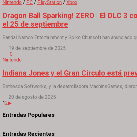
Nintendo
/
PC
/
PlayStation
/
Xbox
Dragon Ball Sparking! ZERO | El DLC 3 c
el 25 de septiembre
Bandai Namco Entertainment y Spike Chunsoft han anunciado qu
19 de septiembre de 2025
0
Nintendo
Indiana Jones y el Gran Círculo está pr
Bethesda Softworks, y la desarrolladora MachineGames, dieron a 
20 de agosto de 2025
1
2
▶
Entradas Populares
Entradas Recientes