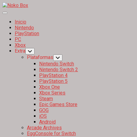
Skip
to
Expand
content
Menu
Inicio
Nintendo
PlayStation
PC
Xbox
Extra
Toggle
Child
Plataformas
Toggle
Menu
Child
Nintendo Switch
Menu
Nintendo Switch 2
PlayStation 4
PlayStation 5
Xbox One
Xbox Series
Steam
Epic Games Store
GOG
iOS
Android
Arcade Archives
EggConsole for Switch