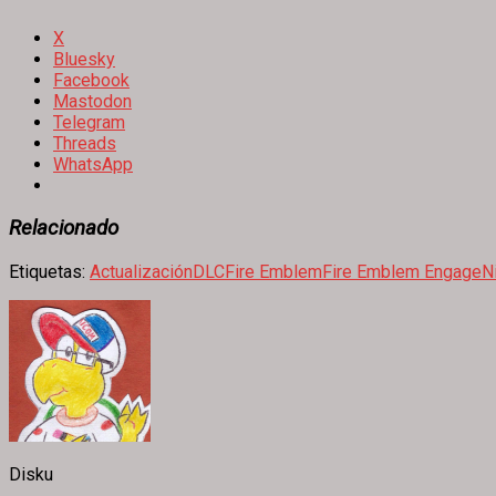
X
Bluesky
Facebook
Mastodon
Telegram
Threads
WhatsApp
Relacionado
Etiquetas:
Actualización
DLC
Fire Emblem
Fire Emblem Engage
N
Disku