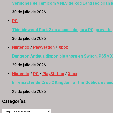
Versiones de Famicom y NES de Rod Land recibirán l
30 de julio de 2026
PC
Thimbleweed Park 2 es anunciado para PC, previsto
30 de julio de 2026
Nintendo
/
PlayStation
/
Xbox
Dungeon Antiqua disponible ahora en Switch, PS5 y 
29 de julio de 2026
Nintendo
/
PC
/
PlayStation
/
Xbox
El remaster de Croc 2 Kingdom of the Gobbos es anu
29 de julio de 2026
Categorías
Categorías