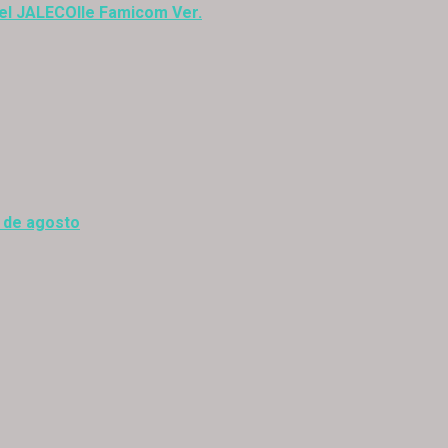
del JALECOlle Famicom Ver.
0 de agosto