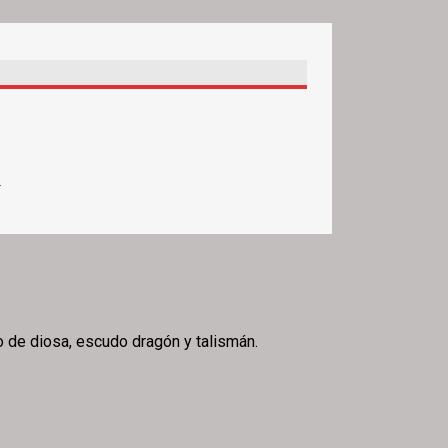
.
no de diosa, escudo dragón y talismán.