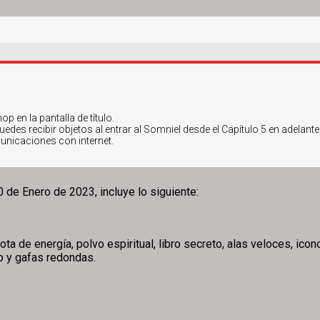
p en la pantalla de título.
des recibir objetos al entrar al Somniel desde el Capítulo 5 en adelante
unicaciones con internet.
0 de Enero de 2023, incluye lo siguiente:
ota de energía, polvo espiritual, libro secreto, alas veloces, ico
ro y gafas redondas.