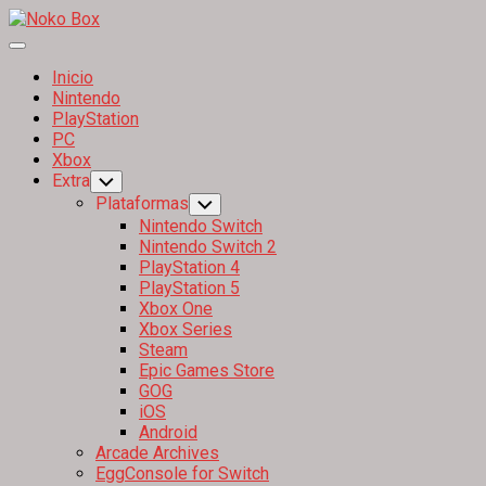
Skip
to
Expand
content
Menu
Inicio
Current
Nintendo
Page
PlayStation
Parent
PC
Xbox
Extra
Toggle
Child
Plataformas
Toggle
Menu
Child
Nintendo Switch
Menu
Nintendo Switch 2
PlayStation 4
PlayStation 5
Xbox One
Xbox Series
Steam
Epic Games Store
GOG
iOS
Android
Arcade Archives
EggConsole for Switch