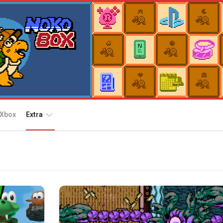
Xbox
Extra
Plataformas
Nintendo
Switch
Arcade
Archives
Nintendo
Switch
EggConsole
2
for
Switch
PlayStation