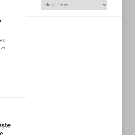
y
nes
ower
este
de