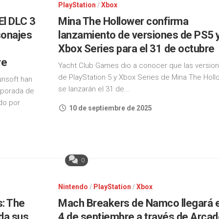
PlayStation
/
Xbox
El DLC 3
Mina The Hollower confirma
sonajes
lanzamiento de versiones de PS5 
Xbox Series para el 31 de octubre
re
Yacht Club Games dio a conocer que las versio
de PlayStation 5 y Xbox Series de Mina The Holl
unsoft han
se lanzarán el 31 de...
mporada de
do por
10 de septiembre de 2025
0
Nintendo
/
PlayStation
/
Xbox
s: The
Mach Breakers de Namco llegará 
da sus
4 de septiembre a través de Arca