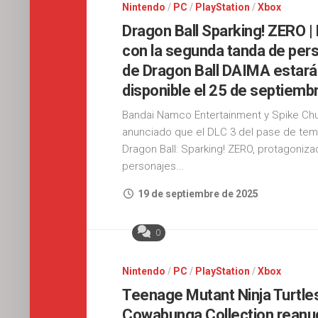
Nintendo
/
PC
/
PlayStation
/
Xbox
Dragon Ball Sparking! ZERO | 
con la segunda tanda de per
de Dragon Ball DAIMA estará
disponible el 25 de septiemb
Bandai Namco Entertainment y Spike Ch
anunciado que el DLC 3 del pase de te
Dragon Ball: Sparking! ZERO, protagoniza
personajes...
19 de septiembre de 2025
0
Nintendo
/
PC
/
PlayStation
/
Xbox
Teenage Mutant Ninja Turtle
Cowabunga Collection reanu