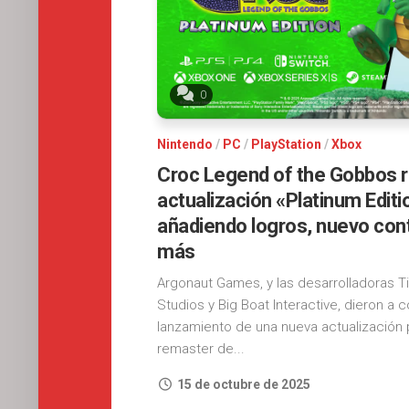
0
Nintendo
/
PC
/
PlayStation
/
Xbox
Croc Legend of the Gobbos re
actualización «Platinum Editi
añadiendo logros, nuevo cont
más
Argonaut Games, y las desarrolladoras T
Studios y Big Boat Interactive, dieron a 
lanzamiento de una nueva actualización 
remaster de...
15 de octubre de 2025