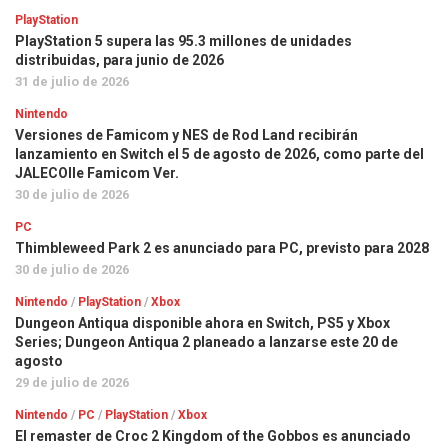
PlayStation
PlayStation 5 supera las 95.3 millones de unidades
distribuidas, para junio de 2026
31 de julio de 2026
Nintendo
Versiones de Famicom y NES de Rod Land recibirán
lanzamiento en Switch el 5 de agosto de 2026, como parte del
JALECOlle Famicom Ver.
30 de julio de 2026
PC
Thimbleweed Park 2 es anunciado para PC, previsto para 2028
30 de julio de 2026
Nintendo
/
PlayStation
/
Xbox
Dungeon Antiqua disponible ahora en Switch, PS5 y Xbox
Series; Dungeon Antiqua 2 planeado a lanzarse este 20 de
agosto
29 de julio de 2026
Nintendo
/
PC
/
PlayStation
/
Xbox
El remaster de Croc 2 Kingdom of the Gobbos es anunciado