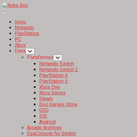
Skip
to
Expand
content
Menu
Inicio
Nintendo
Current
PlayStation
Page
Current
PC
Parent
Page
Xbox
Parent
Extra
Toggle
Child
Plataformas
Toggle
Menu
Child
Nintendo Switch
Menu
Nintendo Switch 2
PlayStation 4
PlayStation 5
Xbox One
Xbox Series
Steam
Epic Games Store
GOG
iOS
Android
Arcade Archives
EggConsole for Switch