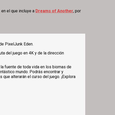
 en el que incluye a
Dreams of Another
, por
de PixelJunk Eden.
uta del juego en 4K y de la dirección
, la fuente de toda vida en los biomas de
fantástico mundo. Podrás encontrar y
que alterarán el curso del juego. ¡Explora