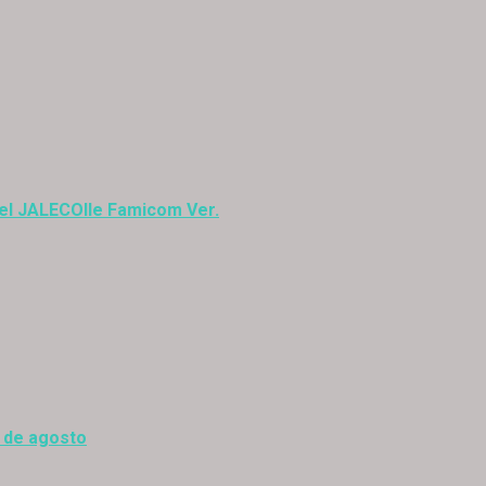
del JALECOlle Famicom Ver.
0 de agosto