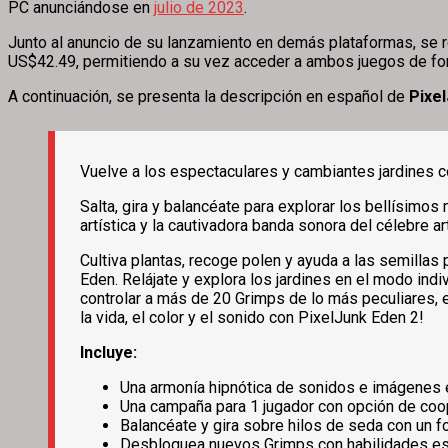
PC anunciándose en
julio de 2023
.
Junto al anuncio de su lanzamiento en demás plataformas, se re
US$42.49, permitiendo a su vez acceder a ambos juegos de form
A continuación, se presenta la descripción en español de
Pixe
Vuelve a los espectaculares y cambiantes jardines 
Salta, gira y balancéate para explorar los bellísimos
artística y la cautivadora banda sonora del célebre a
Cultiva plantas, recoge polen y ayuda a las semillas 
Eden. Relájate y explora los jardines en el modo ind
controlar a más de 20 Grimps de lo más peculiares, e
la vida, el color y el sonido con PixelJunk Eden 2!
Incluye:
Una armonía hipnótica de sonidos e imágenes 
Una campaña para 1 jugador con opción de coop
Balancéate y gira sobre hilos de seda con un
Desbloquea nuevos Grimps con habilidades esp