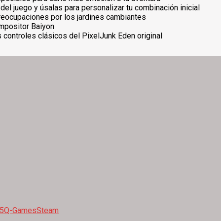
l juego y úsalas para personalizar tu combinación inicial
preocupaciones por los jardines cambiantes
ompositor Baiyon
 controles clásicos del PixelJunk Eden original
 5
Q-Games
Steam