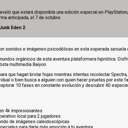
veló que estará disponible una edición especial en PlayStation,
a anticipada, el 7 de octubre.
lJunk Eden 2
:
con sonidos e imágenes psicodélicas en esta esperada secuela 
 mundos orgánicos de esta aventura plataformera hipnótica. Disfr
rtista multimedia Baiyon.
para que hagan brotar hojas mientras intentas recolectar Spectra
ividual o bien busca a alguien con quien hacer piruetas por este 
xplorar 10 fases en constante evolución y descubrir 40 especies 
en 4k impresionantes
erativo local para 2 jugadores
 fondo de imágenes caleidoscópicas
eciales para darle más emoción a tu aventura