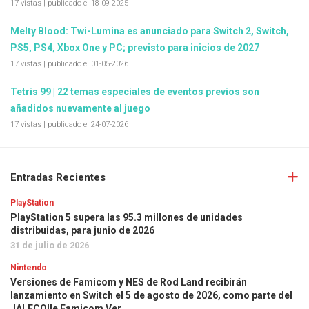
17 vistas
|
publicado el 18-09-2025
Melty Blood: Twi-Lumina es anunciado para Switch 2, Switch,
PS5, PS4, Xbox One y PC; previsto para inicios de 2027
17 vistas
|
publicado el 01-05-2026
Tetris 99 | 22 temas especiales de eventos previos son
añadidos nuevamente al juego
17 vistas
|
publicado el 24-07-2026
Entradas Recientes
PlayStation
PlayStation 5 supera las 95.3 millones de unidades
distribuidas, para junio de 2026
31 de julio de 2026
Nintendo
Versiones de Famicom y NES de Rod Land recibirán
lanzamiento en Switch el 5 de agosto de 2026, como parte del
JALECOlle Famicom Ver.