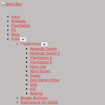
Skip
to
Expand
content
Menu
Inicio
Nintendo
PlayStation
PC
Xbox
Extra
Toggle
Child
Plataformas
Toggle
Menu
Child
Nintendo Switch
Menu
Nintendo Switch 2
PlayStation 4
PlayStation 5
Xbox One
Xbox Series
Steam
Epic Games Store
GOG
iOS
Android
Arcade Archives
EggConsole for Switch