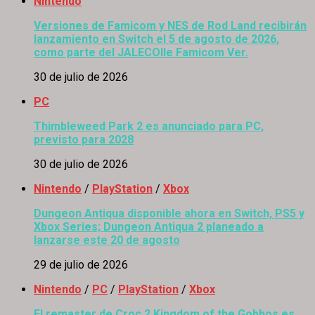
Nintendo
Versiones de Famicom y NES de Rod Land recibirán
lanzamiento en Switch el 5 de agosto de 2026,
como parte del JALECOlle Famicom Ver.
30 de julio de 2026
PC
Thimbleweed Park 2 es anunciado para PC,
previsto para 2028
30 de julio de 2026
Nintendo
/
PlayStation
/
Xbox
Dungeon Antiqua disponible ahora en Switch, PS5 y
Xbox Series; Dungeon Antiqua 2 planeado a
lanzarse este 20 de agosto
29 de julio de 2026
Nintendo
/
PC
/
PlayStation
/
Xbox
El remaster de Croc 2 Kingdom of the Gobbos es